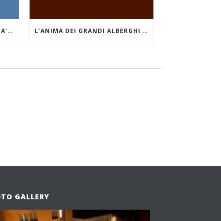
YVAN BOURGNON E ‘LE MANTA’: INTERVISTA AL GRANDE NAVIGATORE OCEANICO
L’ANIMA DEI GRANDI ALBERGHI DI MARE E DEI LAGHI. IL GRAND HOTEL MIRAMARE DI SANTA MARGHERITA LIGURE
OTO GALLERY