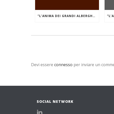
”L’ANIMA DEI GRANDI ALBERGHI DI MARE E DEI LAGHI.” GRAND HÔTEL DES ILES BORROMÉES
Devi essere
connesso
per inviare un comm
SOCIAL NETWORK