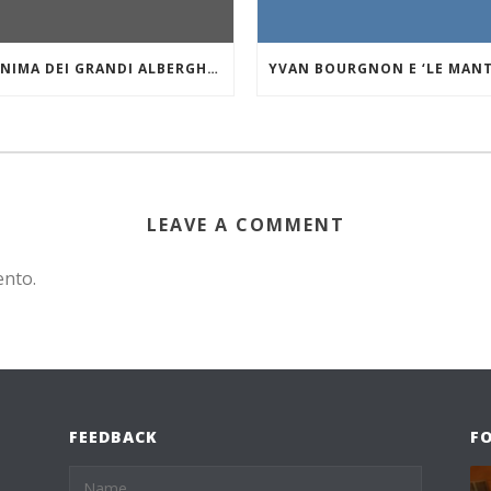
”L’ANIMA DEI GRANDI ALBERGHI DI MARE E DEI LAGHI.” VILLA D’ESTE SUL LAGO DI COMO
LEAVE A COMMENT
ento.
FEEDBACK
F