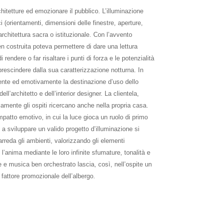
chitetture ed emozionare il pubblico. L’illuminazione
i (orientamenti, dimensioni delle finestre, aperture,
’architettura sacra o istituzionale. Con l’avvento
ben costruita poteva permettere di dare una lettura
rendere o far risaltare i punti di forza e le potenzialità
 prescindere dalla sua caratterizzazione notturna. In
mente ed emotivamente la destinazione d’uso dello
l’architetto e dell’interior designer. La clientela,
amente gli ospiti ricercano anche nella propria casa.
patto emotivo, in cui la luce gioca un ruolo di primo
a sviluppare un valido progetto d’illuminazione si
arreda gli ambienti, valorizzando gli elementi
 l’anima mediante le loro infinite sfumature, tonalità e
e e musica ben orchestrato lascia, così, nell’ospite un
 fattore promozionale dell’albergo.