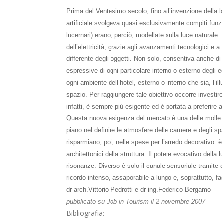
Prima del Ventesimo secolo, fino all’invenzione della la
artificiale svolgeva quasi esclusivamente compiti funzio
lucernari) erano, perciò, modellate sulla luce naturale. 
dell’elettricità, grazie agli avanzamenti tecnologici e 
differente degli oggetti. Non solo, consentiva anche di c
espressive di ogni particolare interno o esterno degli e
ogni ambiente dell’hotel, esterno o interno che sia, 
spazio. Per raggiungere tale obiettivo occorre investire
infatti, è sempre più esigente ed è portata a preferir
Questa nuova esigenza del mercato è una delle molle che
piano nel definire le atmosfere delle camere e degli s
risparmiano, poi, nelle spese per l’arredo decorativo: è
architettonici della struttura. Il potere evocativo della
risonanze. Diverso è solo il canale sensoriale tramite 
ricordo intenso, assaporabile a lungo e, soprattutto, f
dr arch.Vittorio Pedrotti e dr ing.Federico Bergamo
pubblicato su Job in Tourism il 2 novembre 2007
Bibliografia: