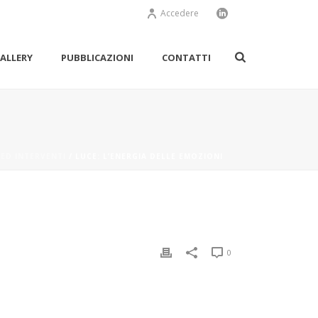
Accedere
ALLERY
PUBBLICAZIONI
CONTATTI
 ED INTERVENTI
/ LUCE: L’ENERGIA DELLE EMOZIONI
0