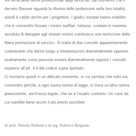
sul tema delle tariffe professionali degli avvocati, dal momento che il
decreto Bersani riguarda la riforma delle professioni nella loro totalità,
quindi è valido anche per i progettisti. I giudici europei hanno stabilito
che è consentito fissare i minimi tariffari; tuttavia, «vietare in maniera
assoluta di derogare agli onorari minimi costituisce una restrizione della
libera prestazione di servizi». Si tratta di due concetti apparentemente
contrastanti che danno luogo a interpretazioni diametralmente opposte,
esattamente come possono essere diametralmente opposti i concetti
espressi all’art. 4.4 del codice sopra riportato.
Ci troviamo quindi in un delicato momento, in cui sembra che tutto sia
consentito perché, a ogni nuova norma di legge, si trova un’altra norma
preesistente, anch’essa legale, che ne è l’esatto contrario. Un caos da
cui sarebbe bene uscire il più presto possibile.
dr arch. Vittorio Pedrotti e dr ing. Federico Bergamo