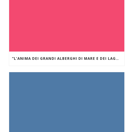
”L’ANIMA DEI GRANDI ALBERGHI DI MARE E DEI LAGHI.” GRAND HÔTEL DES ILES BORROMÉES