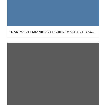
”L’ANIMA DEI GRANDI ALBERGHI DI MARE E DEI LAGHI.” VILLA D’ESTE SUL LAGO DI COMO