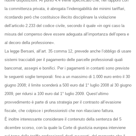
nuove disposizioni. Al punto 4.4 viene specificato che, nei rapporti con
la committenza privata, è abrogata l’inderogabilità dei minimi tariffari,
ricordando però che costituisce illecito disciplinare la violazione
dell’articolo 2.233 del codice civile, secondo il quale «in ogni caso la
misura del compenso deve essere adeguata all’importanza dell’opera e
al decoro della professione».
La legge Bersani, all’art. 35 comma 12, prevede anche l’obbligo di usare
sistemi tracciabili per il pagamento delle parcelle professionali quali
bancomat, assegni e bonifici. Per i pagamenti in contanti sono previste
le seguenti soglie temporali: fino a un massimo di 1.000 euro entro il 30
giugno 2008; il limite scenderà a 500 euro dal 1° luglio 2008 al 30 giugno
2009, per ridursi a 100 euro dal 1° luglio 2009. Quest’ultimo
provvedimento è parte di una strategia per il contrasto all’evasione
fiscale, che colpisce i professionisti che non rilasciano fattura.
È inoltre interessante considerare il contenuto della sentenza del 5
dicembre scorso, con la quale la Corte di giustizia europea interviene