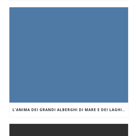
L’ANIMA DEI GRANDI ALBERGHI DI MARE E DEI LAGHI. IL GRAND HOTEL MIRAMARE DI SANTA MARGHERITA LIGURE