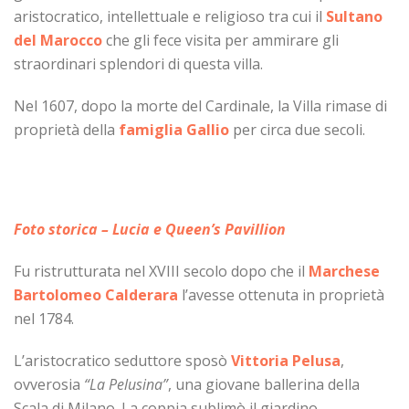
aristocratico, intellettuale e religioso tra cui il
Sultano
del Marocco
che gli fece visita per ammirare gli
straordinari splendori di questa villa.
Nel 1607, dopo la morte del Cardinale, la Villa rimase di
proprietà della
famiglia Gallio
per circa due secoli.
Foto storica – Lucia e Queen’s Pavillion
Fu ristrutturata nel XVIII secolo dopo che il
Marchese
Bartolomeo Calderara
l’avesse ottenuta in proprietà
nel 1784.
L’aristocratico seduttore sposò
Vittoria Pelusa
,
ovverosia
“La Pelusina”
, una giovane ballerina della
Scala di Milano. La coppia sublimò il giardino