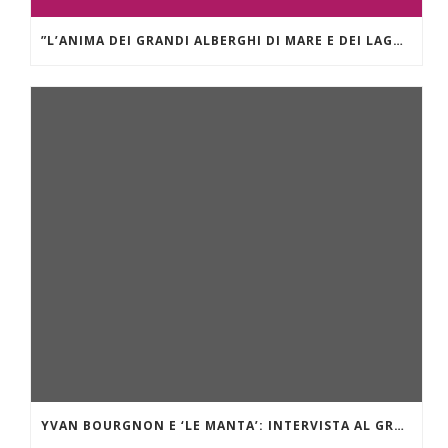
”L’ANIMA DEI GRANDI ALBERGHI DI MARE E DEI LAGHI.” GRAND HÔTEL DES ILES BORROMÉES
YVAN BOURGNON E ‘LE MANTA’: INTERVISTA AL GRANDE NAVIGATORE OCEANICO