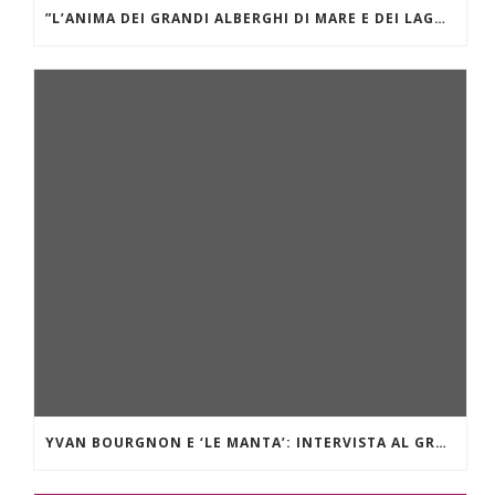
”L’ANIMA DEI GRANDI ALBERGHI DI MARE E DEI LAGHI.” VILLA D’ESTE SUL LAGO DI COMO
YVAN BOURGNON E ‘LE MANTA’: INTERVISTA AL GRANDE NAVIGATORE OCEANICO