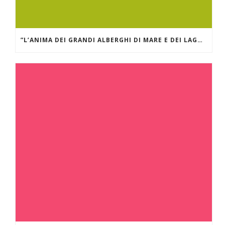
”L’ANIMA DEI GRANDI ALBERGHI DI MARE E DEI LAGHI.” GRAND HÔTEL DES ILES BORROMÉES