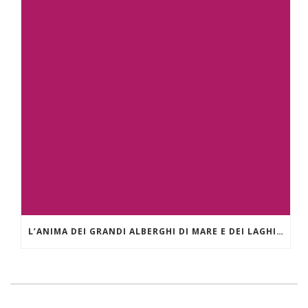
L’ANIMA DEI GRANDI ALBERGHI DI MARE E DEI LAGHI. IL GRAND HOTEL MIRAMARE DI SANTA MARGHERITA LIGURE