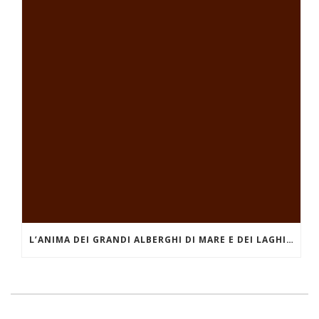
L’ANIMA DEI GRANDI ALBERGHI DI MARE E DEI LAGHI. IL GRAND HOTEL MIRAMARE DI SANTA MARGHERITA LIGURE