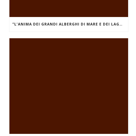
”L’ANIMA DEI GRANDI ALBERGHI DI MARE E DEI LAGHI.” GRAND HÔTEL DES ILES BORROMÉES