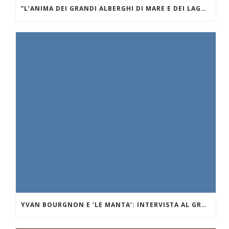
”L’ANIMA DEI GRANDI ALBERGHI DI MARE E DEI LAGHI.” VILLA D’ESTE SUL LAGO DI COMO
YVAN BOURGNON E ‘LE MANTA’: INTERVISTA AL GRANDE NAVIGATORE OCEANICO