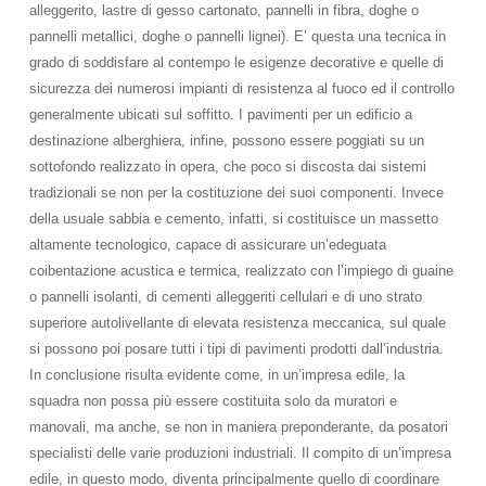
alleggerito, lastre di gesso cartonato, pannelli in fibra, doghe o
pannelli metallici, doghe o pannelli lignei). E’ questa una tecnica in
grado di soddisfare al contempo le esigenze decorative e quelle di
sicurezza dei numerosi impianti di resistenza al fuoco ed il controllo
generalmente ubicati sul soffitto. I pavimenti per un edificio a
destinazione alberghiera, infine, possono essere poggiati su un
sottofondo realizzato in opera, che poco si discosta dai sistemi
tradizionali se non per la costituzione dei suoi componenti. Invece
della usuale sabbia e cemento, infatti, si costituisce un massetto
altamente tecnologico, capace di assicurare un’edeguata
coibentazione acustica e termica, realizzato con l’impiego di guaine
o pannelli isolanti, di cementi alleggeriti cellulari e di uno strato
superiore autolivellante di elevata resistenza meccanica, sul quale
si possono poi posare tutti i tipi di pavimenti prodotti dall’industria.
In conclusione risulta evidente come, in un’impresa edile, la
squadra non possa più essere costituita solo da muratori e
manovali, ma anche, se non in maniera preponderante, da posatori
specialisti delle varie produzioni industriali. Il compito di un’impresa
edile, in questo modo, diventa principalmente quello di coordinare