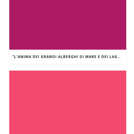
”L’ANIMA DEI GRANDI ALBERGHI DI MARE E DEI LAGHI.” GRAND HÔTEL DES ILES BORROMÉES