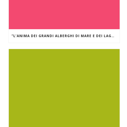
”L’ANIMA DEI GRANDI ALBERGHI DI MARE E DEI LAGHI.” VILLA D’ESTE SUL LAGO DI COMO