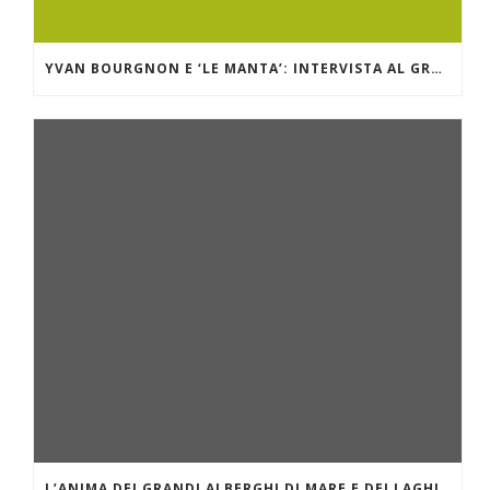
YVAN BOURGNON E ‘LE MANTA’: INTERVISTA AL GRANDE NAVIGATORE OCEANICO
L’ANIMA DEI GRANDI ALBERGHI DI MARE E DEI LAGHI. IL GRAND HOTEL MIRAMARE DI SANTA MARGHERITA LIGURE