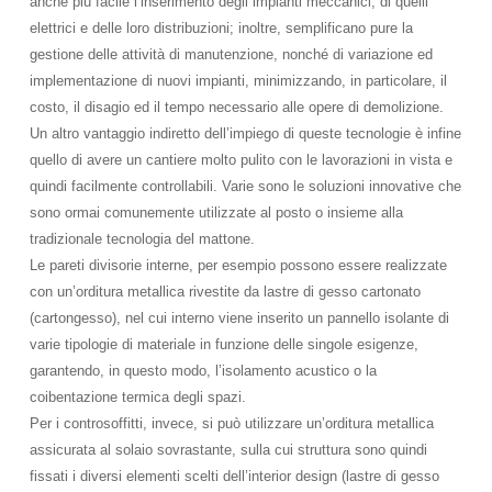
anche più facile l’inserimento degli impianti meccanici, di quelli
elettrici e delle loro distribuzioni; inoltre, semplificano pure la
gestione delle attività di manutenzione, nonché di variazione ed
implementazione di nuovi impianti, minimizzando, in particolare, il
costo, il disagio ed il tempo necessario alle opere di demolizione.
Un altro vantaggio indiretto dell’impiego di queste tecnologie è infine
quello di avere un cantiere molto pulito con le lavorazioni in vista e
quindi facilmente controllabili. Varie sono le soluzioni innovative che
sono ormai comunemente utilizzate al posto o insieme alla
tradizionale tecnologia del mattone.
Le pareti divisorie interne, per esempio possono essere realizzate
con un’orditura metallica rivestite da lastre di gesso cartonato
(cartongesso), nel cui interno viene inserito un pannello isolante di
varie tipologie di materiale in funzione delle singole esigenze,
garantendo, in questo modo, l’isolamento acustico o la
coibentazione termica degli spazi.
Per i controsoffitti, invece, si può utilizzare un’orditura metallica
assicurata al solaio sovrastante, sulla cui struttura sono quindi
fissati i diversi elementi scelti dell’interior design (lastre di gesso