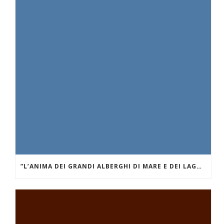
”L’ANIMA DEI GRANDI ALBERGHI DI MARE E DEI LAGHI.” GRAND HÔTEL DES ILES BORROMÉES