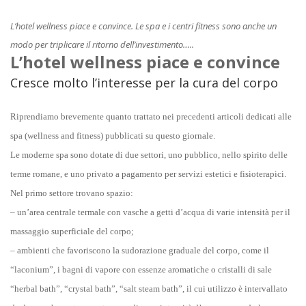
L’hotel wellness piace e convince. Le spa e i centri fitness sono anche un
modo per triplicare il ritorno dell’investimento…..
L’hotel wellness piace e convince
Cresce molto l’interesse per la cura del corpo
Riprendiamo brevemente quanto trattato nei precedenti articoli dedicati alle
spa (wellness and fitness) pubblicati su questo giornale.
Le moderne spa sono dotate di due settori, uno pubblico, nello spirito delle
terme romane, e uno privato a pagamento per servizi estetici e fisioterapici.
Nel primo settore trovano spazio:
– un’area centrale termale con vasche a getti d’acqua di varie intensità per il
massaggio superficiale del corpo;
– ambienti che favoriscono la sudorazione graduale del corpo, come il
“laconium”, i bagni di vapore con essenze aromatiche o cristalli di sale
“herbal bath”, “crystal bath”, “salt steam bath”, il cui utilizzo è intervallato