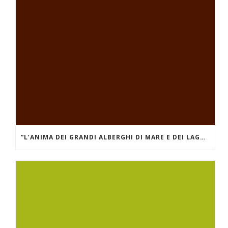
”L’ANIMA DEI GRANDI ALBERGHI DI MARE E DEI LAGHI.” VILLA D’ESTE SUL LAGO DI COMO