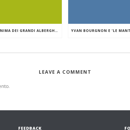
”L’ANIMA DEI GRANDI ALBERGHI DI MARE E DEI LAGHI.” VILLA D’ESTE SUL LAGO DI COMO
LEAVE A COMMENT
ento.
FEEDBACK
F