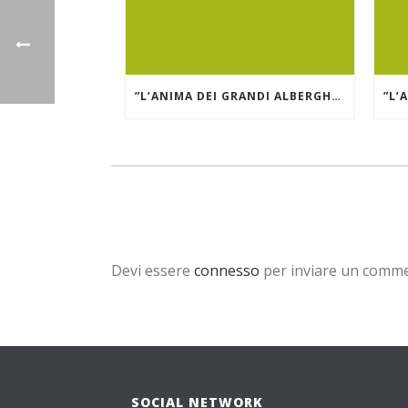
”L’ANIMA DEI GRANDI ALBERGHI DI MARE E DEI LAGHI.” GRAND HÔTEL DES ILES BORROMÉES
Devi essere
connesso
per inviare un comm
SOCIAL NETWORK