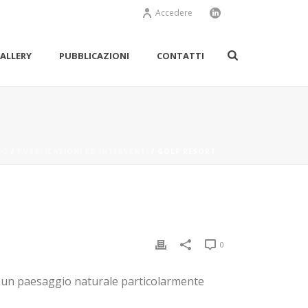
Accedere
ALLERY
PUBBLICAZIONI
CONTATTI
IO
/
PUBBLICAZIONI ED INTERVENTI
/ GOLF RESORT
0
di un paesaggio naturale particolarmente