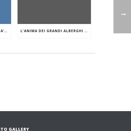
YVAN BOURGNON E ‘LE MANTA’: INTERVISTA AL GRANDE NAVIGATORE OCEANICO
L’ANIMA DEI GRANDI ALBERGHI DI MARE E DEI LAGHI. IL GRAND HOTEL MIRAMARE DI SANTA MARGHERITA LIGURE
OTO GALLERY