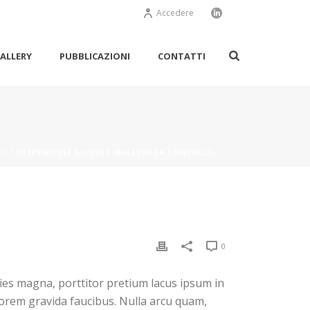
Accedere
ALLERY
PUBBLICAZIONI
CONTATTI
AQ
/ SUSPENDISSE ALIQUET MALESUADA CONVALLIS.
0
ies magna, porttitor pretium lacus ipsum in
orem gravida faucibus. Nulla arcu quam,