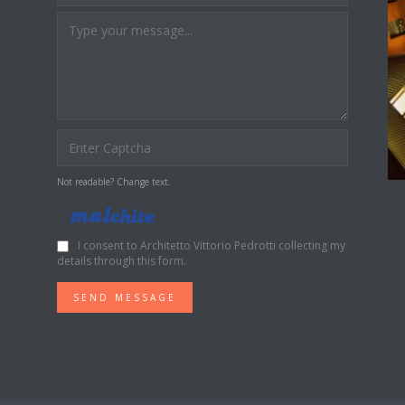
Not readable? Change text.
I consent to Architetto Vittorio Pedrotti collecting my
details through this form.
SEND MESSAGE