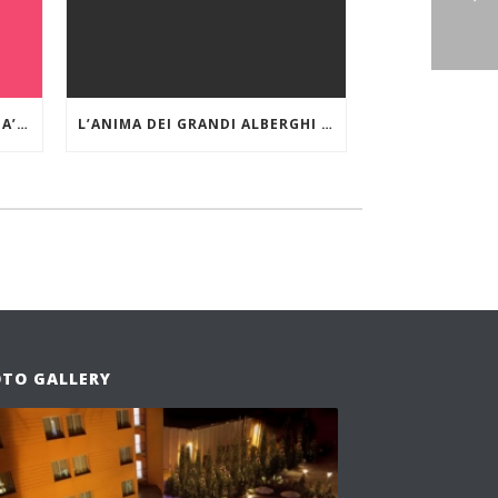
YVAN BOURGNON E ‘LE MANTA’: INTERVISTA AL GRANDE NAVIGATORE OCEANICO
L’ANIMA DEI GRANDI ALBERGHI DI MARE E DEI LAGHI. IL GRAND HOTEL MIRAMARE DI SANTA MARGHERITA LIGURE
OTO GALLERY