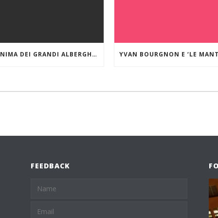
”L’ANIMA DEI GRANDI ALBERGHI DI MARE E DEI LAGHI.” VILLA D’ESTE SUL LAGO DI COMO
FEEDBACK
F