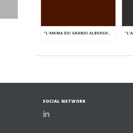
”L’ANIMA DEI GRANDI ALBERGHI DI MARE E DEI LAGHI.” GRAND HÔTEL DES ILES BORROMÉES
SOCIAL NETWORK