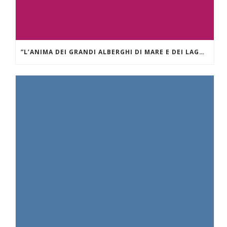
”L’ANIMA DEI GRANDI ALBERGHI DI MARE E DEI LAGHI.” GRAND HÔTEL DES ILES BORROMÉES