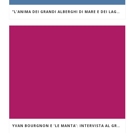
”L’ANIMA DEI GRANDI ALBERGHI DI MARE E DEI LAGHI.” VILLA D’ESTE SUL LAGO DI COMO
YVAN BOURGNON E ‘LE MANTA’: INTERVISTA AL GRANDE NAVIGATORE OCEANICO