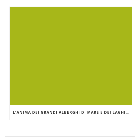
L’ANIMA DEI GRANDI ALBERGHI DI MARE E DEI LAGHI. IL GRAND HOTEL MIRAMARE DI SANTA MARGHERITA LIGURE