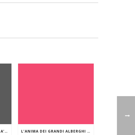
YVAN BOURGNON E ‘LE MANTA’: INTERVISTA AL GRANDE NAVIGATORE OCEANICO
L’ANIMA DEI GRANDI ALBERGHI DI MARE E DEI LAGHI. IL GRAND HOTEL MIRAMARE DI SANTA MARGHERITA LIGURE