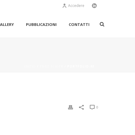
Accedere
ALLERY
PUBBLICAZIONI
CONTATTI
INIZIO
/
EDGE SLIDER
/ PORTFOLIO-03
0