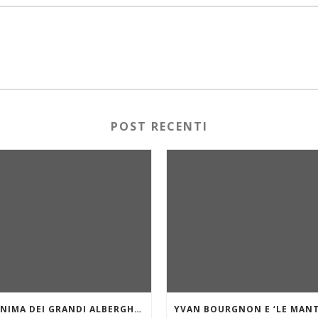
POST RECENTI
”L’ANIMA DEI GRANDI ALBERGHI DI MARE E DEI LAGHI.” VILLA D’ESTE SUL LAGO DI COMO