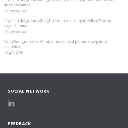
Iles Borromées
13 Gennaio 2020
”L’anima dei grandi alberghi di mare e dei laghi.” Villa d’Este sul
Lago di Como
13 Gennaio 2020
Yvan Bourgnon e ‘Le Manta’: intervista al grande navigatore
oceanico
7 Luglio 2019
SOCIAL NETWORK
FEEDBACK