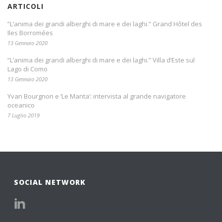
ARTICOLI
”L’anima dei grandi alberghi di mare e dei laghi.” Grand Hôtel des
Iles Borromées
13 Gennaio 2020
”L’anima dei grandi alberghi di mare e dei laghi.” Villa d’Este sul
Lago di Como
13 Gennaio 2020
Yvan Bourgnon e ‘Le Manta’: intervista al grande navigatore
oceanico
7 Luglio 2019
SOCIAL NETWORK