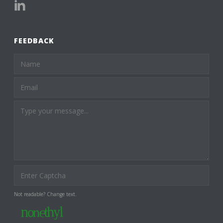
FEEDBACK
Not readable? Change text.